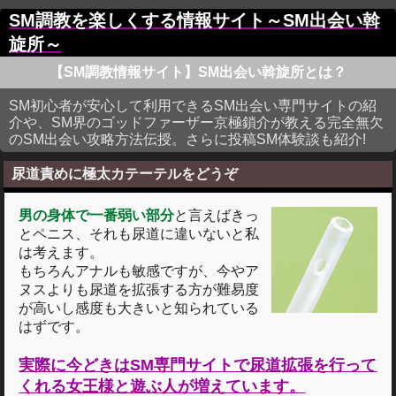
SM調教を楽しくする情報サイト～SM出会い斡
旋所～
【SM調教情報サイト】SM出会い斡旋所とは？
SM初心者が安心して利用できるSM出会い専門サイトの紹
介や、SM界のゴッドファーザー京極鎖介が教える完全無欠
のSM出会い攻略方法伝授。さらに投稿SM体験談も紹介!
尿道責めに極太カテーテルをどうぞ
男の身体で一番弱い部分
と言えばきっ
とペニス、それも尿道に違いないと私
は考えます。
もちろんアナルも敏感ですが、今やア
ヌスよりも尿道を拡張する方が難易度
が高いし感度も大きいと知られている
はずです。
実際に今どきはSM専門サイトで尿道拡張を行って
くれる女王様と遊ぶ人が増えています。