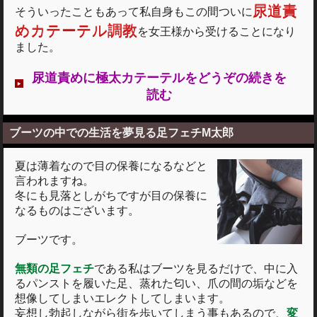
尿道責
そういったこともあって私自身もこの間ついに
めカテーテル調教
を女王様から受けることになり
ました。
尿道責めに極太カテーテルをどうぞの続きを
読む
ブーツの中での生活を夢見る足フェチM太郎
夏は薄着なので目の保養になるなどと
言われますね。
冬にも見落としがちですが目の保養に
なるものはございます。
ブーツです。
無類の足フェチ
である私はブーツを見るだけで、中に入
るパンストを履いた足、蒸れた匂い、爪の間の垢などを
想像してしまいエレクトしてしまいます。
妄想し勃起しながら街を歩いてしまう事もあるので、
変